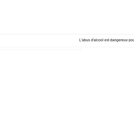
L'abus d'alcool est dangereux po
SERVICE CLIEN
PLAN DU SITE
+33 (0) 5 57 74 4
+33 (0) 6 24 55 9
vdurand@
scealeb
ACCUEIL
NOTRE HISTOIRE
VITICULTEURS BIO
HVE
RECEVOIR NO
NOS VINS
Inscrivez-vous
ACTUALITÉ
VOTRE EMAI
L'ÉQUIPE